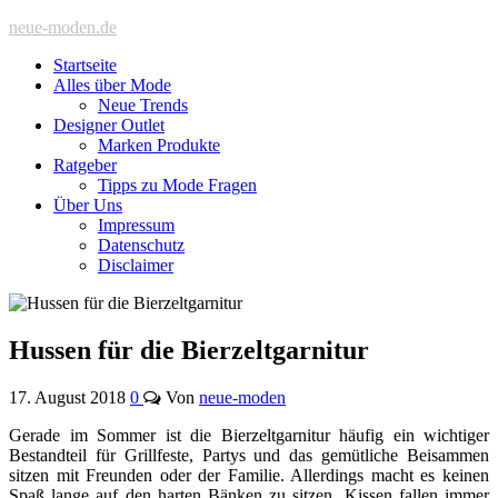
neue-moden.de
Startseite
Alles über Mode
Neue Trends
Designer Outlet
Marken Produkte
Ratgeber
Tipps zu Mode Fragen
Über Uns
Impressum
Datenschutz
Disclaimer
Hussen für die Bierzeltgarnitur
17. August 2018
0
Von
neue-moden
Gerade im Sommer ist die Bierzeltgarnitur häufig ein wichtiger
Bestandteil für Grillfeste, Partys und das gemütliche Beisammen
sitzen mit Freunden oder der Familie. Allerdings macht es keinen
Spaß lange auf den harten Bänken zu sitzen. Kissen fallen immer